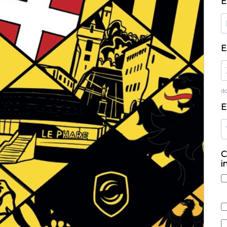
E
E
d
E
C
i