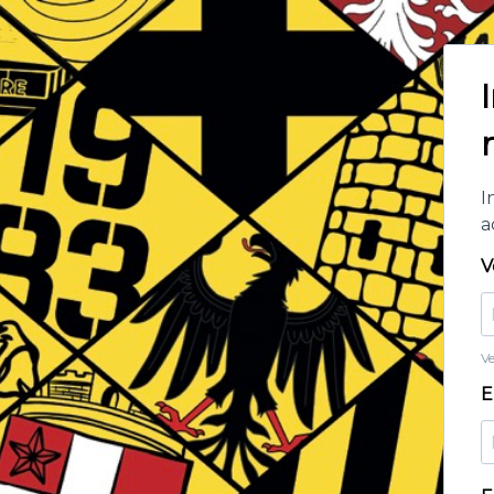
I
a
V
Ve
E